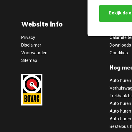
Bekijk de a
Website info
Prakti
Privacy
Calamiteite
Disclaimer
Downloads
Voorwaarden
Condities
Sitemap
Nog mee
Auto huren
Verhuiswag
Trekhaak b
Auto huren
Auto huren 
Auto huren
Bestelbus 