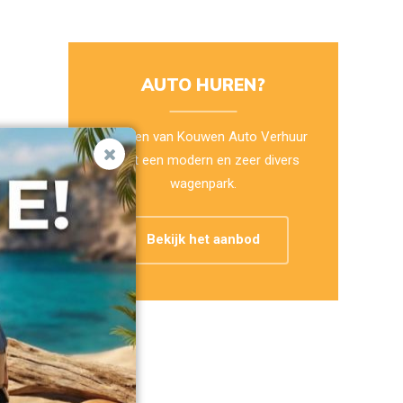
AUTO HUREN?
Janssen van Kouwen Auto Verhuur
heeft een modern en zeer divers
wagenpark.
Bekijk het aanbod