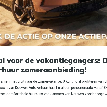
Verhuisauto huren
Trekhaak beschikbaar op aanvraag
Huur een bedrijfswagen
Auto huren voor zomervakantie
Bestelbus huren
Auto huren zonder creditcard
Auto huren voor 6 of 7 personen
Auto huren Amsterdam
al voor de vakantiegangers: 
rhuur zomeraanbieding!
samen met u uit naar de zomervakantie. U kunt nu al profiteren van 
anssen van Kouwen Autoverhuur huurt u al een personenauto vanaf €4
ruime, comfortabele huurauto van Janssen van Kouwen zonder onge