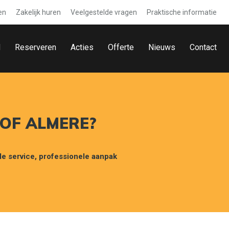
en
Zakelijk huren
Veelgestelde vragen
Praktische informatie
d
Reserveren
Acties
Offerte
Nieuws
Contact
 OF ALMERE?
le service, professionele aanpak