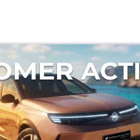
Losse pagina's
Disclaimer
Privacy
Voorwaarden
Cookieverklaring
Landingpages