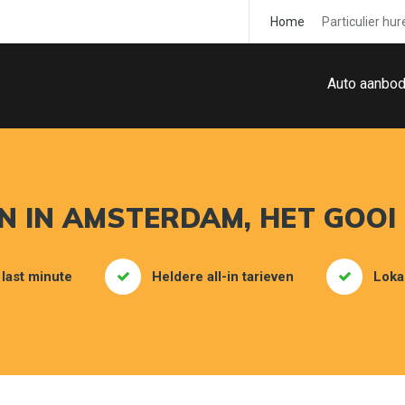
Home
Particulier hur
Auto aanbo
 IN AMSTERDAM, HET GOOI
 last minute
Heldere all-in tarieven
Loka