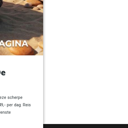
De
deze scherpe
9,- per dag. Reis
wenste