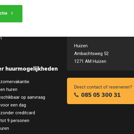
ctie
sche informatie
Contactgegevens
n
Huizen
Ambachtsweg 52
1271 AM Huizen
r huurmogelijkheden
 zomervakantie
Direct contact of reserveren?
en huren
085 05 300 31
eschikbaar op aanvraag
 voor een dag
zonder creditcard
 tot 9 personen
huren