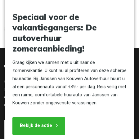
Speciaal voor de
vakantiegangers: De
Home
Voorwaarden
autoverhuur
zomeraanbieding!
Graag kijken we samen met u uit naar de
Website info
zomervakantie. U kunt nu al profiteren van deze scherpe
huuractie. Bij Janssen van Kouwen Autoverhuur huurt u
Privacy
al een personenauto vanaf €49,- per dag. Reis veilig met
Disclaimer
een ruime, comfortabele huurauto van Janssen van
Voorwaarden
Kouwen zonder ongewenste verassingen.
Sitemap
Bekijk de actie