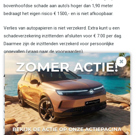
bovenhoofdse schade aan auto’s hoger dan 1,90 meter
bedraagt het eigen risico € 1500,- en is niet afkoopbaar.
Verlies van autopapieren is niet verzekerd. Extra kunt u een
schadeverzekering inzittenden afsluiten voor € 7.00 per dag.
Daarmee zijn de inzittenden verzekerd voor persoonlijke
ongevallen (vraag naar de voorwaarden).
Annulering van een reservering
Indien u zich genoodzaakt voelt om een reservering te annuleren
door onvoorziene omstandigheden, dan kunt u de afmelding
alléén per e-mail doen. Telefonisch kunnen wij géén annuleringen
verwerken. De annulering dient minimaal 24 uur voor aanvang
van de reservering bij ons binnen te zijn. Indien dit niet het geval
is, zijn wij genoodzaakt om annuleringskosten ten hoogste van
de 50% van het verhuurtarief bij u in rekening te brengen.