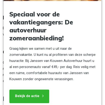
Speciaal voor de
Bekeuringen
vakantiegangers: De
Bekeuringen zijn altijd voor rekening van de huurder en kunnen
autoverhuur
worden verhoogd met € 9,- administratiekosten.
zomeraanbieding!
Graag kijken we samen met u uit naar de
Onderhouds- en reparatienota's
zomervakantie. U kunt nu al profiteren van deze scherpe
huuractie. Bij Janssen van Kouwen Autoverhuur huurt u
Officiële nota’s van noodzakelijk onderhoud en mogelijke
al een personenauto vanaf €49,- per dag. Reis veilig met
reparaties tijdens de huurperiode worden door ons vergoed tot
een ruime, comfortabele huurauto van Janssen van
maximaal € 125,- Er dient echter wel altijd eerst contact
Kouwen zonder ongewenste verassingen.
opgenomen te worden met JVK Autoverhuur.
Bekijk de actie
Praktische informatie