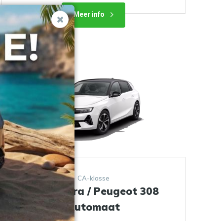
Meer info
CA-klasse
Opel Astra / Peugeot 308
Automaat