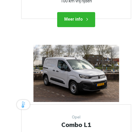
100 km vrij rijden
Meer info
Opel
Combo L1