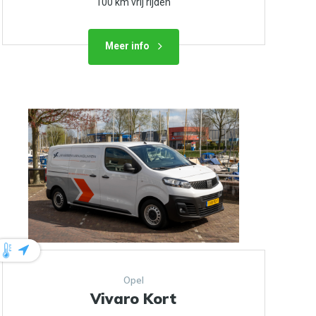
100 km vrij rijden
Meer info
Opel
Vivaro Kort