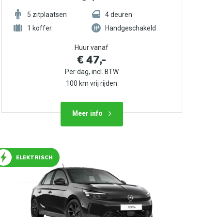
5
zitplaatsen
4
deuren
1
koffer
Handgeschakeld
Huur vanaf
€ 47,-
Per dag, incl. BTW
100 km vrij rijden
Meer info
ELEKTRISCH