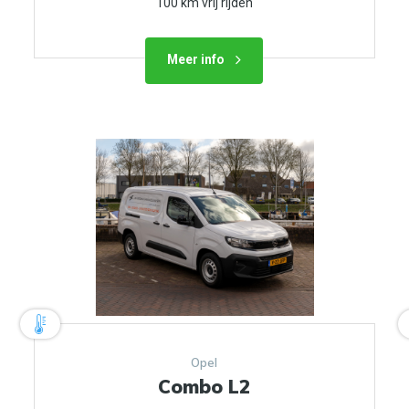
100 km vrij rijden
Meer info
Opel
Combo L2