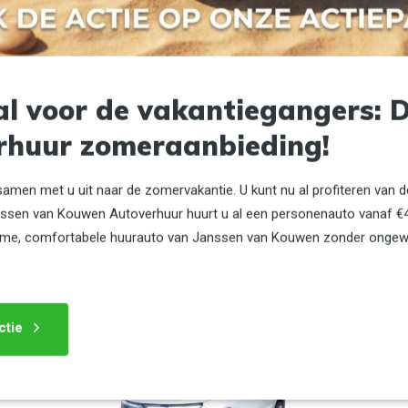
of een vergelijkbaar model
5
zitplaatsen
4
deuren
3
koffers
Handgeschakeld
al voor de vakantiegangers: 
Huur vanaf
rhuur zomeraanbieding!
€ 70,-
Per dag, incl. BTW
samen met u uit naar de zomervakantie. U kunt nu al profiteren van 
100 km vrij rijden
anssen van Kouwen Autoverhuur huurt u al een personenauto vanaf €4
ruime, comfortabele huurauto van Janssen van Kouwen zonder onge
Meer info
ctie