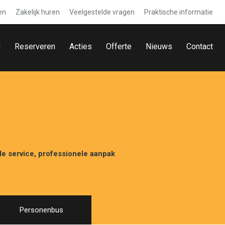
en
Zakelijk huren
Veelgestelde vragen
Praktische informatie
d
Reserveren
Acties
Offerte
Nieuws
Contact
le service, professionele aanpak
Personenbus