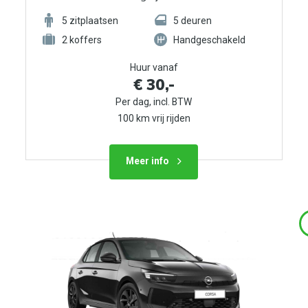
5
zitplaatsen
5
deuren
2
koffers
Handgeschakeld
Huur vanaf
€ 30,-
Per dag, incl. BTW
100 km vrij rijden
Meer info