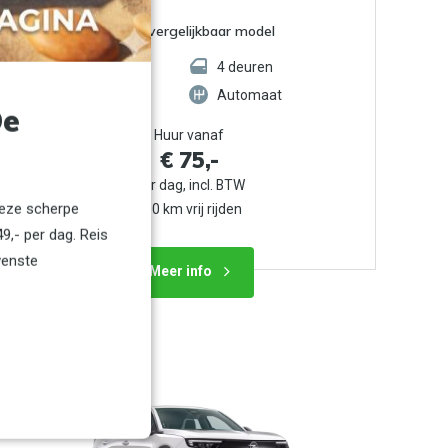
of een vergelijkbaar model
5
zitplaatsen
4
deuren
4
koffers
Automaat
De
Huur vanaf
€ 75,-
Per dag, incl. BTW
deze scherpe
100 km vrij rijden
9,- per dag. Reis
wenste
Meer info