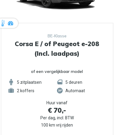
BE-Klasse
Corsa E / of Peugeot e-208
(Incl. laadpas)
of een vergelijkbaar model
5
zitplaatsen
5
deuren
2
koffers
Automaat
Huur vanaf
€ 70,-
Per dag, incl. BTW
100 km vrij rijden