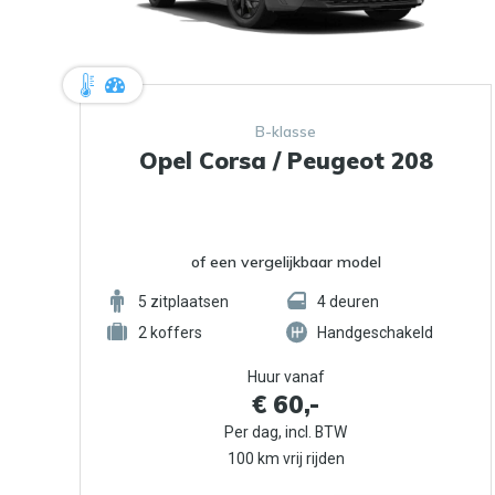
B-klasse
Opel Corsa / Peugeot 208
of een vergelijkbaar model
5
zitplaatsen
4
deuren
2
koffers
Handgeschakeld
Huur vanaf
€ 60,-
Per dag, incl. BTW
100 km vrij rijden