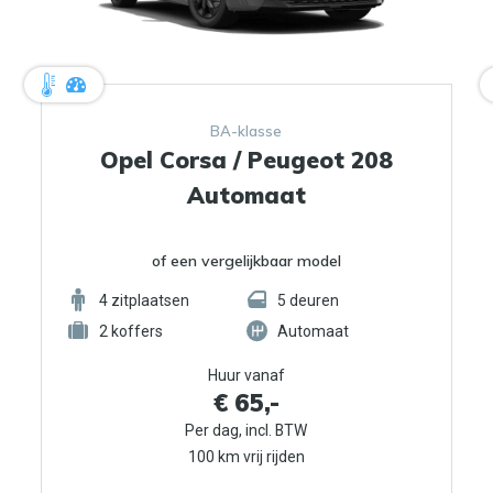
BA-klasse
Opel Corsa / Peugeot 208
Automaat
of een vergelijkbaar model
4
zitplaatsen
5
deuren
2
koffers
Automaat
Huur vanaf
€ 65,-
Per dag, incl. BTW
100 km vrij rijden