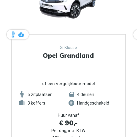
G-Klasse
Opel Grandland
of een vergelijkbaar model
5
zitplaatsen
4
deuren
3
koffers
Handgeschakeld
Huur vanaf
€ 90,-
Per dag, incl. BTW