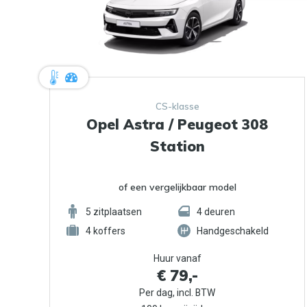
CS-klasse
Opel Astra / Peugeot 308
Station
of een vergelijkbaar model
5
zitplaatsen
4
deuren
4
koffers
Handgeschakeld
Huur vanaf
€ 79,-
Per dag, incl. BTW