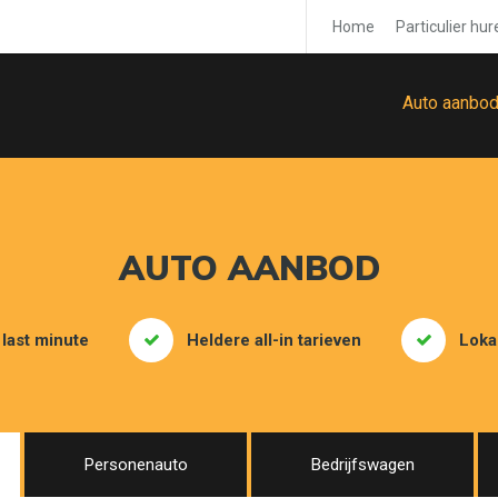
Home
Particulier hur
Auto aanbo
AUTO AANBOD
 last minute
Heldere all-in tarieven
Loka
Personenauto
Bedrijfswagen