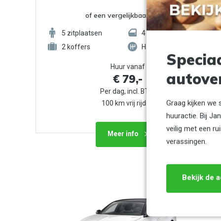
of een vergelijkbaar model
5
zitplaatsen
4
deuren
2
koffers
Handgeschakeld
Specia
Huur vanaf
autove
€ 79,-
Per dag, incl. BTW
Graag kijken we 
100 km vrij rijden
huuractie. Bij J
veilig met een 
Meer info
verassingen.
Bekijk de a