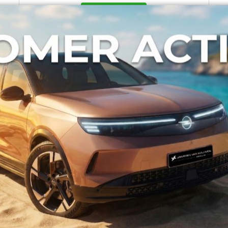
Meer info
C-klasse
Opel Astra / Peugeot 308