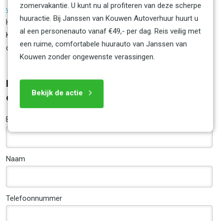
zomervakantie. U kunt nu al profiteren van deze scherpe
vloot
en vindt uw ideale huurauto in slechts enkele minuten.
huuractie. Bij Janssen van Kouwen Autoverhuur huurt u
Heeft u specifieke wensen voor het huren van onze huurauto's?
al een personenauto vanaf €49,- per dag. Reis veilig met
Kom dan langs bij onze
vestiging in Amsterdam
of neem
een ruime, comfortabele huurauto van Janssen van
contact met ons op.
Kouwen zonder ongewenste verassingen.
Heeft u een vraag over het huren van een
Bekijk de actie
auto voor een dag?
Bedrijfsnaam
(optioneel)
Naam
Telefoonnummer