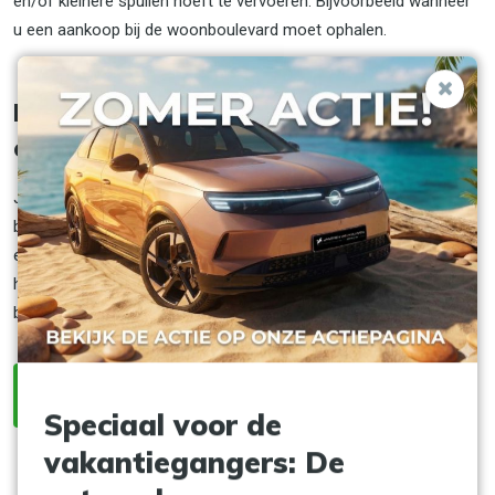
en/of kleinere spullen hoeft te vervoeren. Bijvoorbeeld wanneer
u een aankoop bij de woonboulevard moet ophalen.
Busje huren bij JVK Autoverhuur;
eenvoudig, snel én voordelig
Jansen Van Kouwen is gespecialiseerd in de verhuur van
bestelwagens. Het huren van al onze huurauto’s is bij ons snel
en eenvoudig geregeld. Bekijk ons ruime en gevarieerde
huuraanbod aan bestelbussen en vindt in slechts 5 minuten het
busje die perfect voldoet aan uw behoeften en wensen.
Bestelbus reserveren
Speciaal voor de
vakantiegangers: De