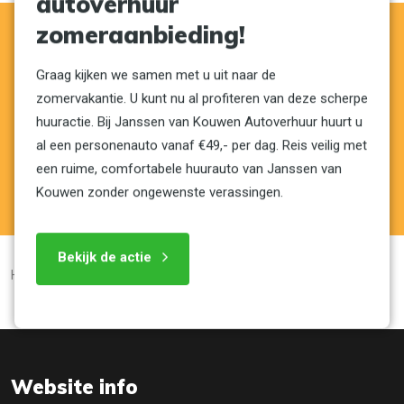
autoverhuur
zomeraanbieding!
Wij hebben een ruim aanbod personen-
Graag kijken we samen met u uit naar de
en bedrijfswagens
zomervakantie. U kunt nu al profiteren van deze scherpe
huuractie. Bij Janssen van Kouwen Autoverhuur huurt u
al een personenauto vanaf €49,- per dag. Reis veilig met
BEKIJKEN
een ruime, comfortabele huurauto van Janssen van
Kouwen zonder ongewenste verassingen.
Bekijk de actie
Home
Bestelbus huren
Website info