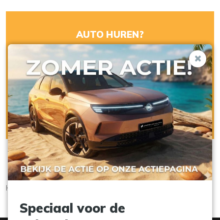
AUTO HUREN?
Janssen van Kouwen Auto Verhuur heeft een modern en
zeer divers wagenpark.
Bekijk het aanbod
Home
Cookieverklaring
Speciaal voor de