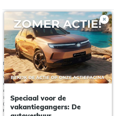
Snelle service
Nieuwe auto's
Van 1 dag tot 24 maanden
Verhuisaccessoires
BOVAG Erkend
De
Opel Astra
of Peugeot 308
Station
is een stijlvolle auto:
een sportieve, praktische en tegelijkertijd een ideale gezinsauto
van Duitse kwaliteit. Geen wonder dat deze auto zo populair is
om te huren. Met een Opel Astra Station kun je stijlvol
aankomen bij zakelijke relaties. Maar u kunt deze wagen ook
Speciaal voor de
zeker gebruiken om uw gezin veilig te vervoeren naar een
(vakantie)bestemming. Wilt u bijvoorbeeld op wintersport met
vakantiegangers: De
het met het gezin op pad of voor gewoon zakelijke
autoverhuur