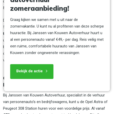
doeleinden? Een sportieve
Opel Astra of Peugeot 308
zomeraanbieding!
Station huren
is dé oplossing voor beide zaken.
Graag kijken we samen met u uit naar de
Deze personenauto is vierdeurs en heeft plek voor maar liefst
zomervakantie. U kunt nu al profiteren van deze scherpe
5 mensen én voldoende bagageruimte. Wilt u een
auto met
huuractie. Bij Janssen van Kouwen Autoverhuur huurt u
trekhaak huren
? Ook hiervoor is deze Opel met trekhaak
al een personenauto vanaf €49,- per dag. Reis veilig met
uitermate geschikt. Wel zo praktisch als u met het gezin op
een ruime, comfortabele huurauto van Janssen van
bijvoorbeeld wintersport wilt. Een Opel Astra Station huren is
Kouwen zonder ongewenste verassingen.
dus ideaal voor mensen die zich veilig, comfortabel en stijlvol
willen laten vervoeren.
Bekijk de actie
Opel Astra of Peugeot 308 Station huren
bij Janssen van Kouwen Autoverhuur?
Bij Janssen van Kouwen Autoverhuur, specialist in de verhuur
van personenauto’s en bedrijfswagens, kunt u de Opel Astra of
Peugeot 308 Station huren voor een voordelige prijs. Al vanaf