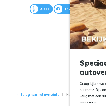
AIRCO
CRUISECONTROL
Specia
autove
Graag kijken we 
huuractie. Bij J
Terug naar het overzicht
Home
Auto aanbod
veilig met een 
verassingen.