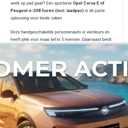
werk op pad gaat? Een sportieve
Opel Corsa E of
Peugeot e-208 huren (incl. laadpas)
is dé juiste
oplossing voor beide zaken.
Deze handgeschakelde personenauto is vierdeurs en
heeft plek voor maar liefst 5 mensen. Daarnaast biedt
de auto voldoende bagageruimte. Dankzij de sportieve
uitstraling en de luxe uitvoering is het een genot om in
deze wagen te rijden. Ideaal voor als u een weekendje
weg wil met het gezin of om u comfortabel te laten
vervoeren voor uw werk.
Goedkope personenauto Opel Corsa
E of Peugeot e-208 huren bij Janssen
van Kouwen Autoverhuur
Goedkoop auto huren? Bij Janssen van Kouwen