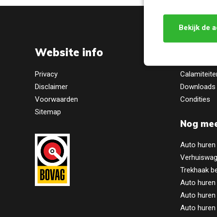
Bekijk de a
Website info
Prakti
Privacy
Calamiteite
Disclaimer
Downloads
Voorwaarden
Condities
Sitemap
Nog mee
Auto huren
Verhuiswag
Trekhaak b
Auto huren
Auto huren 
Auto huren