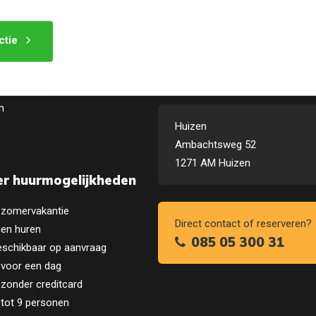
ctie
sche informatie
Contactgegevens
n
Huizen
Ambachtsweg 52
1271 AM Huizen
r huurmogelijkheden
 zomervakantie
Direct contact of reserveren?
en huren
085 05 300 31
eschikbaar op aanvraag
 voor een dag
zonder creditcard
 tot 9 personen