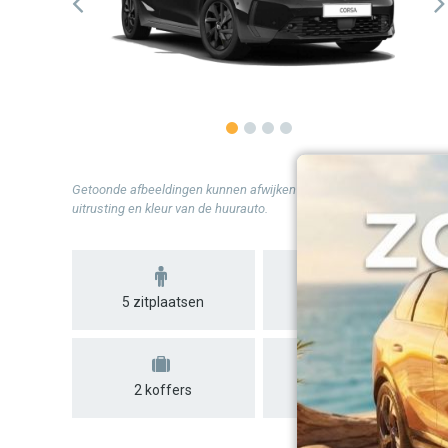
Getoonde afbeeldingen kunnen afwijken van de werkelijke
uitrusting en kleur van de huurauto.
5 zitplaatsen
5 deuren
2 koffers
Automaat