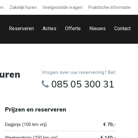
en
Zakelijk huren
Veelgestelde vragen
Praktische informatie
d
Reserveren
Acties
Offerte
Nieuws
Contact
huren
Vragen over uw reservering? Bel:
085 05 300 31
Prijzen en reserveren
Dagprijs (100 km vrij)
€ 70,-
Weekendprijs (250 km vrij)
€ 140,-