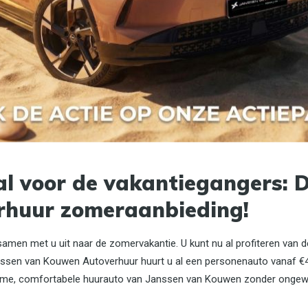
Autoverhuur, specialist in de verhuur van
personenauto’s en bedrijfswagens, kunt u de Opel
Corsa E of Peugeot e-208 huren voor een voordelige
prijs. Al vanaf
€70,-
per dag kunt u deze Opel/Peugeot
huren.
Het is een échte oplossing voor zowel de particuliere
als de zakelijke klant die willen ervaren om electrisch te
rijden.
al voor de vakantiegangers: 
(navigatie beschikbaar in overleg)
rhuur zomeraanbieding!
samen met u uit naar de zomervakantie. U kunt nu al profiteren van 
anssen van Kouwen Autoverhuur huurt u al een personenauto vanaf €4
Opel Corsa E of Peugeot e-208 (Electrisch)
ruime, comfortabele huurauto van Janssen van Kouwen zonder onge