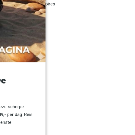
Verhuisaccessoires
BOVAG Erkend
De
deze scherpe
9,- per dag. Reis
wenste