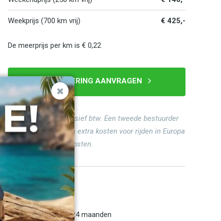
Weekprijs (700 km vrij)
€ 425,-
De meerprijs per km is € 0,22
RESERVERING AANVRAGEN
Alle prijzen zijn inclusief btw. Een tweede bestuurder
is gratis. Er zijn geen extra kosten voor rijden in Europa
en geen verborgen kosten.
Snelle service
Nieuwe auto's
Van 1 dag tot 24 maanden