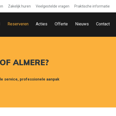
en
Zakelijk huren
Veelgestelde vragen
Praktische informatie
d
Reserveren
Acties
Offerte
Nieuws
Contact
 OF ALMERE?
le service, professionele aanpak