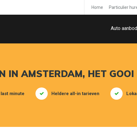
Home
Particulier hur
Auto aanbo
 IN AMSTERDAM, HET GOOI
 last minute
Heldere all-in tarieven
Loka