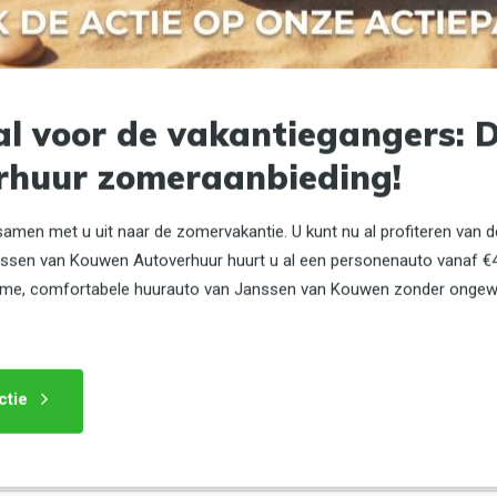
ring zoals het toevoegen van winterbanden of een navigatiesysteem? Laat het
al voor de vakantiegangers: 
rhuur zomeraanbieding!
samen met u uit naar de zomervakantie. U kunt nu al profiteren van 
anssen van Kouwen Autoverhuur huurt u al een personenauto vanaf €4
ruime, comfortabele huurauto van Janssen van Kouwen zonder onge
elf moet betalen bij schade.
 verlagen naar €450 voor €15,00 per dag.
700 te verlagen naar €350 voor €10,00 per dag.
ctie
.90 meter) en schade door overbelading eigen risico voor particulie