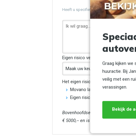
Heeft u specifieke wensen voor uw reserve
Specia
autove
Eigen risico verlagen?
(optioneel)
Graag kijken we 
huuractie. Bij J
veilig met een 
Het eigen risico is het bedrag dat u z
verassingen.
Movano lang en Bakwagen €950 te
Eigen risico klein grijs en geel €
Bekijk de a
Bovenhoofdse schade: (schade boven 1
€ 5000,-- en is niet afkoopbaar.