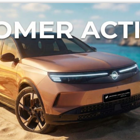
Ophaal en terugbrenglocatie
Hilversum
Ophaaltijdstip
Inlevertijdstip
Aanvullende wensen