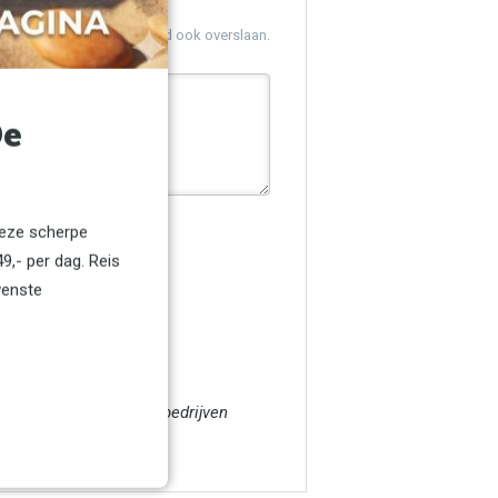
 ons weten. U kunt dit veld ook overslaan.
De
deze scherpe
9,- per dag. Reis
wenste
ren € 1500,-- en voor bedrijven