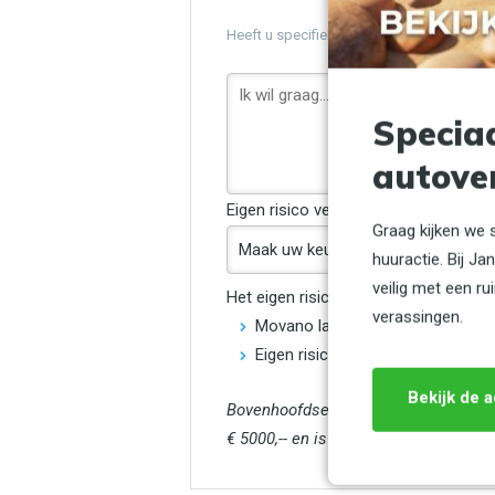
Heeft u specifieke wensen voor uw reserve
Specia
autove
Eigen risico verlagen?
(optioneel)
Graag kijken we 
huuractie. Bij J
veilig met een 
Het eigen risico is het bedrag dat u z
verassingen.
Movano lang en Bakwagen €950 te
Eigen risico klein grijs en geel €
Bekijk de a
Bovenhoofdse schade: (schade boven 1
€ 5000,-- en is niet afkoopbaar.