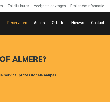
en
Zakelijk huren
Veelgestelde vragen
Praktische informatie
d
Reserveren
Acties
Offerte
Nieuws
Contact
 OF ALMERE?
le service, professionele aanpak