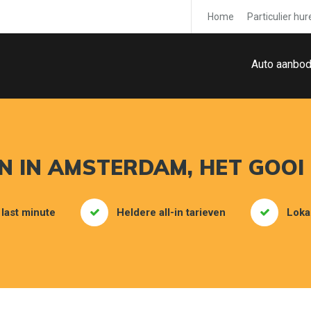
Home
Particulier hur
Auto aanbo
 IN AMSTERDAM, HET GOOI
 last minute
Heldere all-in tarieven
Loka