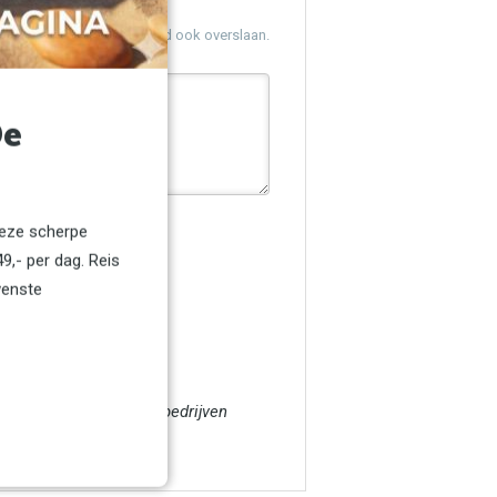
 ons weten. U kunt dit veld ook overslaan.
De
deze scherpe
9,- per dag. Reis
wenste
ren € 1500,-- en voor bedrijven