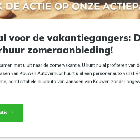
ring zoals het toevoegen van winterbanden of een navigatiesysteem? Laat het
al voor de vakantiegangers: 
rhuur zomeraanbieding!
samen met u uit naar de zomervakantie. U kunt nu al profiteren van 
anssen van Kouwen Autoverhuur huurt u al een personenauto vanaf €4
ruime, comfortabele huurauto van Janssen van Kouwen zonder onge
elf moet betalen bij schade.
 verlagen naar €450 voor €15,00 per dag.
700 te verlagen naar €350 voor €10,00 per dag.
ctie
.90 meter) en schade door overbelading eigen risico voor particulie