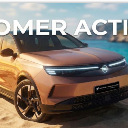
Ophaal en terugbrenglocatie
Hilversum
Ophaaltijdstip
Inlevertijdstip
Aanvullende wensen